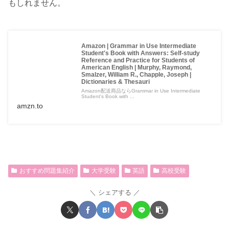
もしれません。
Amazon | Grammar in Use Intermediate
Student's Book with Answers: Self-study
Reference and Practice for Students of
American English | Murphy, Raymond,
Smalzer, William R., Chapple, Joseph |
Dictionaries & Thesauri
Amazon配送商品ならGrammar in Use Intermediate
Student's Book with ...
amzn.to
おすすめ問題集紹介
大学受験
英語
高校受験
シェアする