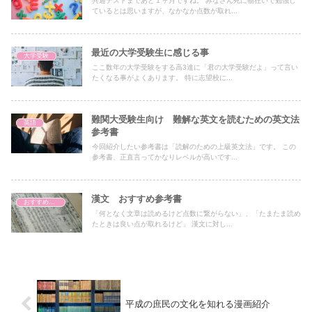
共通テストまであと１ヶ月ですね。 みなさん死に物狂いで勉強し
ているとは思いますが、なかなか点数が取れ...
最近の大学受験生に感じる事
大学受験
ここ数年の大学受験をする高3達に「君の大学受験だよ」って言い
たくなる事がよくあります。 特に志望校に...
難関大受験生向け 難解な英文を読むための英文法
英語
参考書
今回紹介したい参考書は「読解のための上級英文法」です。 この
参考書、正直言ってかなりレベルが高いです...
漢文 おすすめ参考書
おすすめ問題集紹介
「何となく文章は読めるけど点数に繋がらない」、「たまたま読め
たときは良い点が取れるけど」 漢文に対し...
平成の庶民の文化を知れる漫画紹介