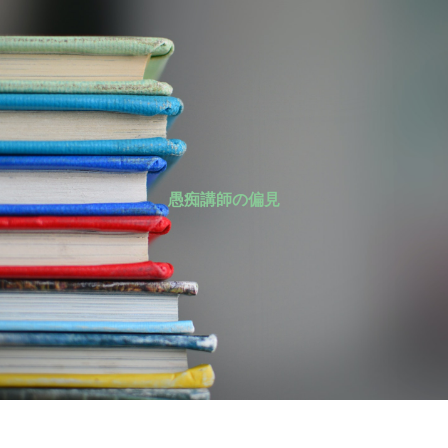
愚痴講師の偏見