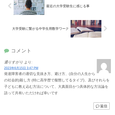
最近の大学受験生に感じる事
大学受験に繋がる中学生用数学ワーク
コメント
通りすがり
より:
2023年6月15日 3:47 PM
発達障害者の適切な見抜き方、避け方、(自分の人生から
の社会的)殺し方 (特に高学歴で擬態してるタイプ)、及びそれらを
子どもに教え込む方法について、大真面目かつ具体的な方法論を
語って共有いただければ幸いです
返信