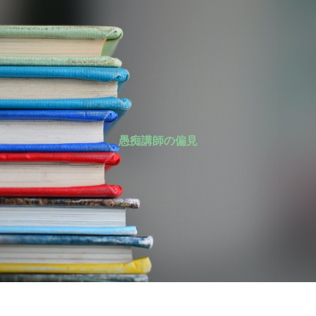
愚痴講師の偏見