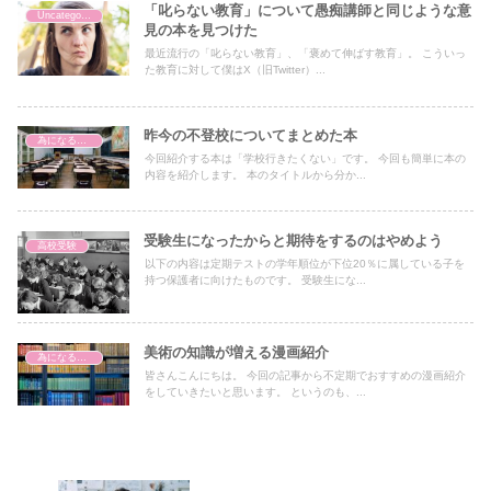
「叱らない教育」について愚痴講師と同じような意
Uncategorized
見の本を見つけた
最近流行の「叱らない教育」、「褒めて伸ばす教育」。 こういっ
た教育に対して僕はX（旧Twitter）...
昨今の不登校についてまとめた本
為になる本・漫画の紹介
今回紹介する本は「学校行きたくない」です。 今回も簡単に本の
内容を紹介します。 本のタイトルから分か...
受験生になったからと期待をするのはやめよう
高校受験
以下の内容は定期テストの学年順位が下位20％に属している子を
持つ保護者に向けたものです。 受験生にな...
美術の知識が増える漫画紹介
為になる本・漫画の紹介
皆さんこんにちは。 今回の記事から不定期でおすすめの漫画紹介
をしていきたいと思います。 というのも、...