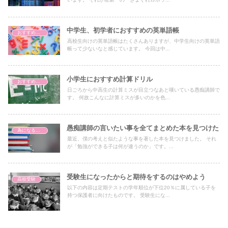
中学生、初学者におすすめの英単語帳
おすすめ問題集紹介
高校生向けの英単語帳はたくさんありますが、中学生向けの英単語
帳って少ないなと感じています。 今回は中...
小学生におすすめ計算ドリル
おすすめ問題集紹介
日ごろから中高生の計算ミスが目立つなあと嘆いている愚痴講師で
す。 何故こんなに計算ミスが多いのかを色...
愚痴講師の言いたい事を全てまとめた本を見つけた
為になる本・漫画の紹介
最近、僕の考えと似たような事を著した本を見つけました。 それ
が「勉強ができる子は何が違うのか」です。...
受験生になったからと期待をするのはやめよう
高校受験
以下の内容は定期テストの学年順位が下位20％に属している子を
持つ保護者に向けたものです。 受験生にな...