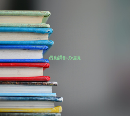
愚痴講師の偏見